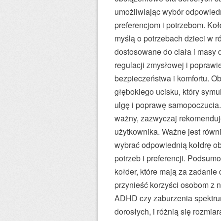
umożliwiając wybór odpowied
preferencjom i potrzebom. Koł
myślą o potrzebach dzieci w r
dostosowane do ciała i masy 
regulacji zmysłowej i poprawie
bezpieczeństwa i komfortu. Ob
głębokiego ucisku, który symul
ulgę i poprawę samopoczucia.
ważny, zazwyczaj rekomenduje
użytkownika. Ważne jest równie
wybrać odpowiednią kołdrę ob
potrzeb i preferencji. Podsu
kołder, które mają za zadanie 
przynieść korzyści osobom z n
ADHD czy zaburzenia spektrum
dorosłych, i różnią się rozm