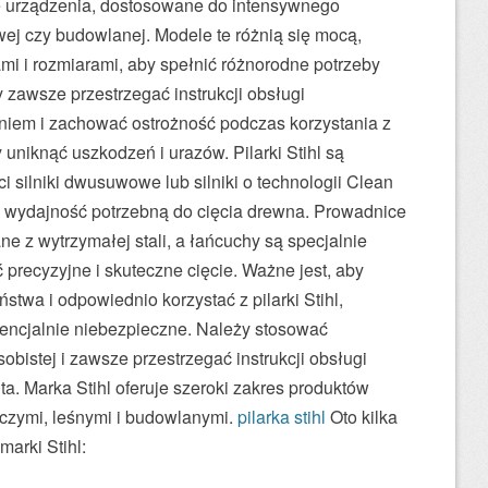
e urządzenia, dostosowane do intensywnego
ej czy budowlanej. Modele te różnią się mocą,
mi i rozmiarami, aby spełnić różnorodne potrzeby
 zawsze przestrzegać instrukcji obsługi
niem i zachować ostrożność podczas korzystania z
uniknąć uszkodzeń i urazów. Pilarki Stihl są
 silniki dwusuwowe lub silniki o technologii Clean
i wydajność potrzebną do cięcia drewna. Prowadnice
ne z wytrzymałej stali, a łańcuchy są specjalnie
precyzyjne i skuteczne cięcie. Ważne jest, aby
twa i odpowiednio korzystać z pilarki Stihl,
tencjalnie niebezpieczne. Należy stosować
bistej i zawsze przestrzegać instrukcji obsługi
a. Marka Stihl oferuje szeroki zakres produktów
czymi, leśnymi i budowlanymi.
pilarka stihl
Oto kilka
arki Stihl: