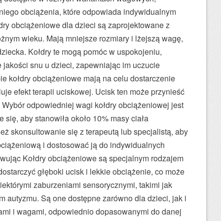
niego obciążenia, które odpowiada indywidualnym
dry obciążeniowe dla dzieci są zaprojektowane z
óżnym wieku. Mają mniejsze rozmiary i lżejszą wagę,
dziecka. Kołdry te mogą pomóc w uspokojeniu,
 jakości snu u dzieci, zapewniając im uczucie
ie kołdry obciążeniowe mają na celu dostarczenie
uje efekt terapii uciskowej. Ucisk ten może przynieść
 Wybór odpowiedniej wagi kołdry obciążeniowej jest
 się, aby stanowiła około 10% masy ciała
ż skonsultowanie się z terapeutą lub specjalistą, aby
ciążeniową i dostosować ją do indywidualnych
mowując Kołdry obciążeniowe są specjalnym rodzajem
dostarczyć głęboki ucisk i lekkie obciążenie, co może
iektórymi zaburzeniami sensorycznymi, takimi jak
 autyzmu. Są one dostępne zarówno dla dzieci, jak i
iarami i wagami, odpowiednio dopasowanymi do danej