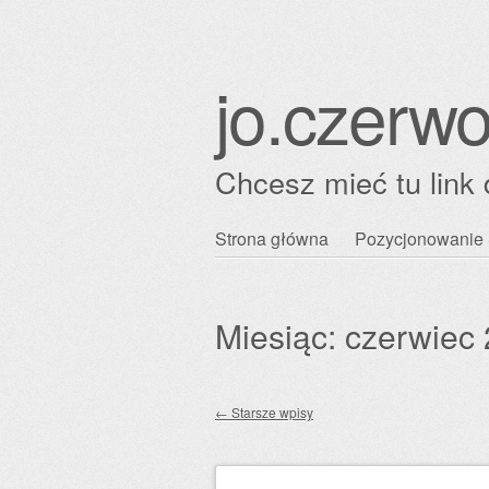
jo.czerwo
Chcesz mieć tu link 
Przejdź
Strona główna
Pozycjonowanie 
Główne menu
do
treści
Miesiąc:
czerwiec
←
Starsze wpisy
Zobacz wpisy