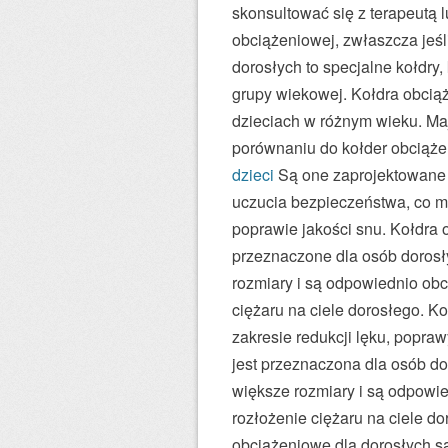
skonsultować się z terapeutą 
obciążeniowej, zwłaszcza jeśli
dorosłych to specjalne kołdry
grupy wiekowej. Kołdra obciąż
dzieciach w różnym wieku. Ma
porównaniu do kołder obciąże
dzieci
Są one zaprojektowane t
uczucia bezpieczeństwa, co m
poprawie jakości snu. Kołdra
przeznaczone dla osób dorosł
rozmiary i są odpowiednio ob
ciężaru na ciele dorosłego. K
zakresie redukcji lęku, popraw
jest przeznaczona dla osób do
większe rozmiary i są odpowi
rozłożenie ciężaru na ciele d
obciążeniowe dla dorosłych s