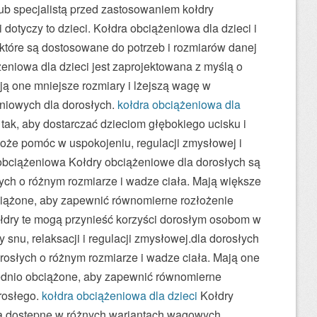
lub specjalistą przed zastosowaniem kołdry
 dotyczy to dzieci. Kołdra obciążeniowa dla dzieci i
, które są dostosowane do potrzeb i rozmiarów danej
eniowa dla dzieci jest zaprojektowana z myślą o
ją one mniejsze rozmiary i lżejszą wagę w
niowych dla dorosłych.
kołdra obciążeniowa dla
ak, aby dostarczać dzieciom głębokiego ucisku i
oże pomóc w uspokojeniu, regulacji zmysłowej i
 obciążeniowa Kołdry obciążeniowe dla dorosłych są
ych o różnym rozmiarze i wadze ciała. Mają większe
ciążone, aby zapewnić równomierne rozłożenie
ołdry te mogą przynieść korzyści dorosłym osobom w
y snu, relaksacji i regulacji zmysłowej.dla dorosłych
rosłych o różnym rozmiarze i wadze ciała. Mają one
ednio obciążone, aby zapewnić równomierne
orosłego.
kołdra obciążeniowa dla dzieci
Kołdry
ą dostępne w różnych wariantach wagowych,