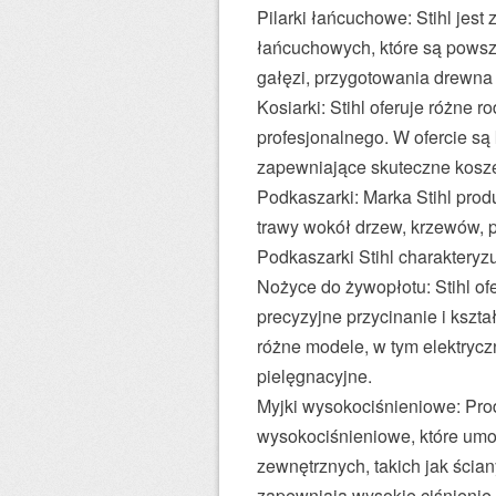
Pilarki łańcuchowe: Stihl jest 
łańcuchowych, które są powsz
gałęzi, przygotowania drewna
Kosiarki: Stihl oferuje różne 
profesjonalnego. W ofercie są
zapewniające skuteczne kosz
Podkaszarki: Marka Stihl prod
trawy wokół drzew, krzewów, p
Podkaszarki Stihl charakteryzu
Nożyce do żywopłotu: Stihl of
precyzyjne przycinanie i kszt
różne modele, w tym elektrycz
pielęgnacyjne.
Myjki wysokociśnieniowe: Prod
wysokociśnieniowe, które umo
zewnętrznych, takich jak ścian
zapewniają wysokie ciśnienie