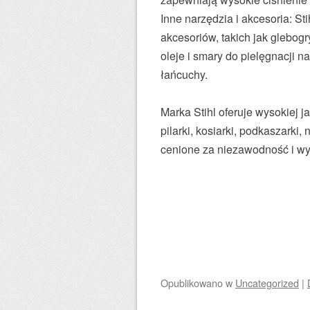
Inne narzędzia i akcesoria: Sti
akcesoriów, takich jak glebog
oleje i smary do pielęgnacji na
łańcuchy.
Marka Stihl oferuje wysokiej j
pilarki, kosiarki, podkaszarki
cenione za niezawodność i wy
Opublikowano
w
Uncategorized
|