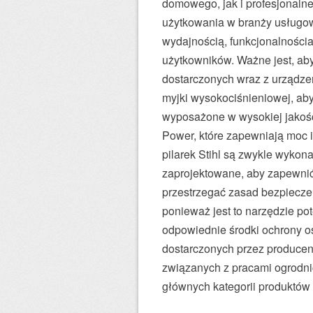
domowego, jak i profesjonaln
użytkowania w branży usługow
wydajnością, funkcjonalnościa
użytkowników. Ważne jest, aby
dostarczonych wraz z urządze
myjki wysokociśnieniowej, aby 
wyposażone w wysokiej jakości
Power, które zapewniają moc 
pilarek Stihl są zwykle wykona
zaprojektowane, aby zapewnić 
przestrzegać zasad bezpieczeńs
ponieważ jest to narzędzie po
odpowiednie środki ochrony oso
dostarczonych przez producent
związanych z pracami ogrodni
głównych kategorii produktów m