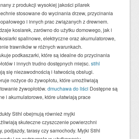
znany z produkcji wysokiej jakości pilarek
echnie stosowane do wycinania drzew, przycinania
 opałowego i innych prac związanych z drewnem.
rodzaje kosiarek, zarówno do użytku domowego, jak i
 kosiarki spalinowe, elektryczne oraz akumulatorowe,
enie trawników w różnych warunkach.
ukuje podkaszarki, które są idealne do przycinania
łotów i innych trudno dostępnych miejsc.
stihl
ją się niezawodnością i łatwością obsługi.
eruje nożyce do żywopłotu, które umożliwiają
ałtowanie żywopłotów.
dmuchawa do liści
Dostępne są
ne i akumulatorowe, które ułatwiają prace
ukty Stihl obejmują również myjki
żliwiają skuteczne czyszczenie powierzchni
y, podjazdy, tarasy czy samochody. Myjki Stihl
 wody i są wytrzymałe w użytkowaniu.