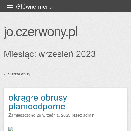
Przejdź
Główne menu
do
treści
jo.czerwony.pl
Miesiąc:
wrzesień 2023
←
Starsze wpisy
Zobacz wpisy
okrągłe obrusy
plamoodporne
Zamieszczono
26 września, 2023
przez
admin