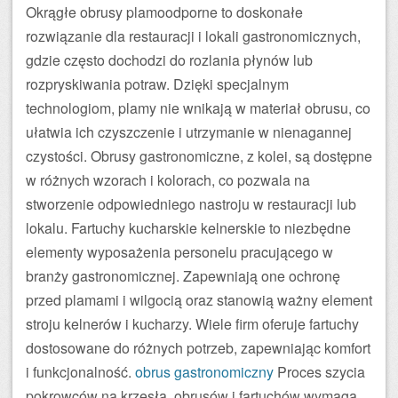
Okrągłe obrusy plamoodporne to doskonałe
rozwiązanie dla restauracji i lokali gastronomicznych,
gdzie często dochodzi do rozlania płynów lub
rozpryskiwania potraw. Dzięki specjalnym
technologiom, plamy nie wnikają w materiał obrusu, co
ułatwia ich czyszczenie i utrzymanie w nienagannej
czystości. Obrusy gastronomiczne, z kolei, są dostępne
w różnych wzorach i kolorach, co pozwala na
stworzenie odpowiedniego nastroju w restauracji lub
lokalu. Fartuchy kucharskie kelnerskie to niezbędne
elementy wyposażenia personelu pracującego w
branży gastronomicznej. Zapewniają one ochronę
przed plamami i wilgocią oraz stanowią ważny element
stroju kelnerów i kucharzy. Wiele firm oferuje fartuchy
dostosowane do różnych potrzeb, zapewniając komfort
i funkcjonalność.
obrus gastronomiczny
Proces szycia
pokrowców na krzesła, obrusów i fartuchów wymaga