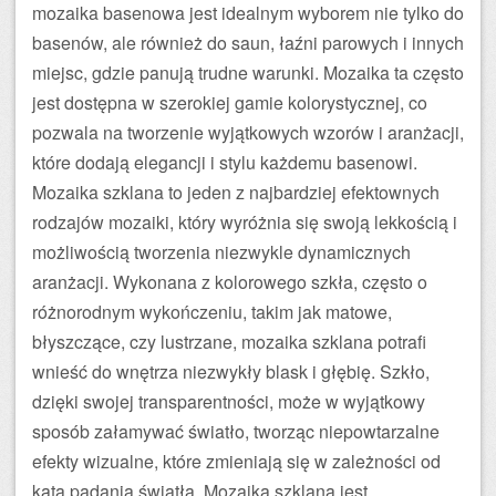
mozaika basenowa jest idealnym wyborem nie tylko do
basenów, ale również do saun, łaźni parowych i innych
miejsc, gdzie panują trudne warunki. Mozaika ta często
jest dostępna w szerokiej gamie kolorystycznej, co
pozwala na tworzenie wyjątkowych wzorów i aranżacji,
które dodają elegancji i stylu każdemu basenowi.
Mozaika szklana to jeden z najbardziej efektownych
rodzajów mozaiki, który wyróżnia się swoją lekkością i
możliwością tworzenia niezwykle dynamicznych
aranżacji. Wykonana z kolorowego szkła, często o
różnorodnym wykończeniu, takim jak matowe,
błyszczące, czy lustrzane, mozaika szklana potrafi
wnieść do wnętrza niezwykły blask i głębię. Szkło,
dzięki swojej transparentności, może w wyjątkowy
sposób załamywać światło, tworząc niepowtarzalne
efekty wizualne, które zmieniają się w zależności od
kąta padania światła. Mozaika szklana jest