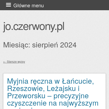
Przejdź
Główne menu
do
treści
jo.czerwony.pl
Miesiąc:
sierpień 2024
←
Starsze wpisy
Zobacz wpisy
Myjnia ręczna w Łańcucie,
Rzeszowie, Leżajsku i
Przeworsku – precyzyjne
czyszczenie na najwyższym