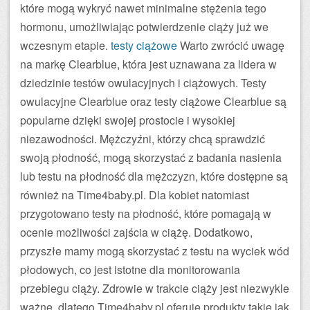
które mogą wykryć nawet minimalne stężenia tego
hormonu, umożliwiając potwierdzenie ciąży już we
wczesnym etapie.
testy ciążowe
Warto zwrócić uwagę
na markę Clearblue, która jest uznawana za lidera w
dziedzinie testów owulacyjnych i ciążowych. Testy
owulacyjne Clearblue oraz testy ciążowe Clearblue są
popularne dzięki swojej prostocie i wysokiej
niezawodności. Mężczyźni, którzy chcą sprawdzić
swoją płodność, mogą skorzystać z badania nasienia
lub testu na płodność dla mężczyzn, które dostępne są
również na Time4baby.pl. Dla kobiet natomiast
przygotowano testy na płodność, które pomagają w
ocenie możliwości zajścia w ciążę. Dodatkowo,
przyszłe mamy mogą skorzystać z testu na wyciek wód
płodowych, co jest istotne dla monitorowania
przebiegu ciąży. Zdrowie w trakcie ciąży jest niezwykle
ważne, dlatego Time4baby.pl oferuje produkty takie jak