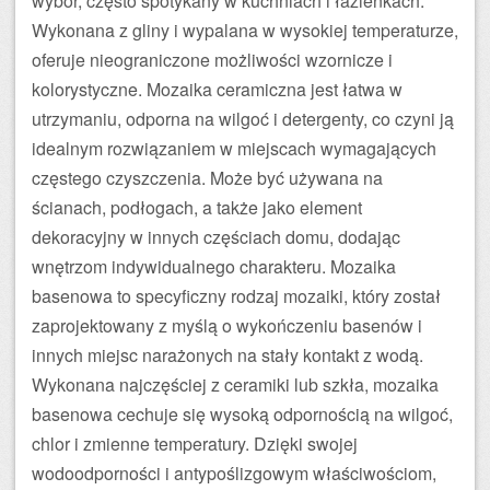
wybór, często spotykany w kuchniach i łazienkach.
Wykonana z gliny i wypalana w wysokiej temperaturze,
oferuje nieograniczone możliwości wzornicze i
kolorystyczne. Mozaika ceramiczna jest łatwa w
utrzymaniu, odporna na wilgoć i detergenty, co czyni ją
idealnym rozwiązaniem w miejscach wymagających
częstego czyszczenia. Może być używana na
ścianach, podłogach, a także jako element
dekoracyjny w innych częściach domu, dodając
wnętrzom indywidualnego charakteru. Mozaika
basenowa to specyficzny rodzaj mozaiki, który został
zaprojektowany z myślą o wykończeniu basenów i
innych miejsc narażonych na stały kontakt z wodą.
Wykonana najczęściej z ceramiki lub szkła, mozaika
basenowa cechuje się wysoką odpornością na wilgoć,
chlor i zmienne temperatury. Dzięki swojej
wodoodporności i antypoślizgowym właściwościom,