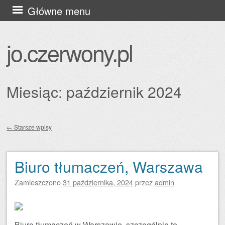
Przejdź
Główne menu
do
treści
jo.czerwony.pl
Miesiąc:
październik 2024
←
Starsze wpisy
Zobacz wpisy
Biuro tłumaczeń, Warszawa
Zamieszczono
31 października, 2024
przez
admin
Biuro tłumaczeń w Warszawie, szczególnie te