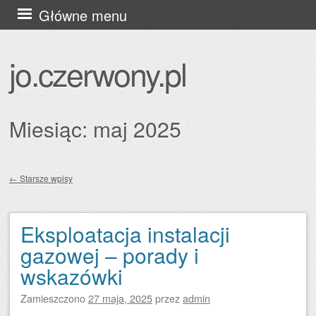
Przejdź
Główne menu
do
treści
jo.czerwony.pl
Miesiąc:
maj 2025
←
Starsze wpisy
Zobacz wpisy
Eksploatacja instalacji
gazowej – porady i
wskazówki
Zamieszczono
27 maja, 2025
przez
admin