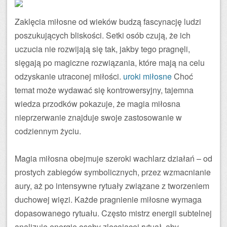
Zaklęcia miłosne od wieków budzą fascynację ludzi
poszukujących bliskości. Setki osób czują, że ich
uczucia nie rozwijają się tak, jakby tego pragnęli,
sięgają po magiczne rozwiązania, które mają na celu
odzyskanie utraconej miłości.
uroki miłosne
Choć
temat może wydawać się kontrowersyjny, tajemna
wiedza przodków pokazuje, że magia miłosna
nieprzerwanie znajduje swoje zastosowanie w
codziennym życiu.
Magia miłosna obejmuje szeroki wachlarz działań – od
prostych zabiegów symbolicznych, przez wzmacnianie
aury, aż po intensywne rytuały związane z tworzeniem
duchowej więzi. Każde pragnienie miłosne wymaga
dopasowanego rytuału. Często mistrz energii subtelnej
analizuje energię osoby zlecającej rytuał, aby