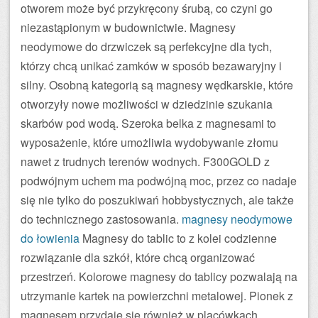
otworem może być przykręcony śrubą, co czyni go
niezastąpionym w budownictwie. Magnesy
neodymowe do drzwiczek są perfekcyjne dla tych,
którzy chcą unikać zamków w sposób bezawaryjny i
silny. Osobną kategorią są magnesy wędkarskie, które
otworzyły nowe możliwości w dziedzinie szukania
skarbów pod wodą. Szeroka belka z magnesami to
wyposażenie, które umożliwia wydobywanie złomu
nawet z trudnych terenów wodnych. F300GOLD z
podwójnym uchem ma podwójną moc, przez co nadaje
się nie tylko do poszukiwań hobbystycznych, ale także
do technicznego zastosowania.
magnesy neodymowe
do łowienia
Magnesy do tablic to z kolei codzienne
rozwiązanie dla szkół, które chcą organizować
przestrzeń. Kolorowe magnesy do tablicy pozwalają na
utrzymanie kartek na powierzchni metalowej. Pionek z
magnesem przydaje się również w placówkach