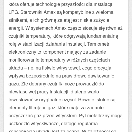
która oferuje technologie przyszłości dla instalacji
LPG. Sterowniki Amax są kompatybilne z wieloma
silnikami, a ich główną zaletą jest niskie zużycie
energii. W systemach Amax często stosuje się również
czujniki temperatury, które odgrywają fundamentalną
rolę w stabilizacji działania instalacji. Termometr
elektroniczny to komponent mający za zadanie
monitorowanie temperatury w różnych częściach
układu – np. na listwie wtryskowej. Jego precyzja
wpływa bezpośrednio na prawidłowe dawkowanie
gazu. Źle dobrany czujnik może prowadzić do
niewłaściwej pracy instalacji, dlatego warto
inwestować w oryginalne części. Równie istotne są
elementy filtrujące gaz, które mają za zadanie
oczyszczać gaz przed wtryskiem. Pył metaliczny mogą
uszkodzić wtryskiwacze, dlatego regularna
konserwacja układu jest zalecana. W zależności od