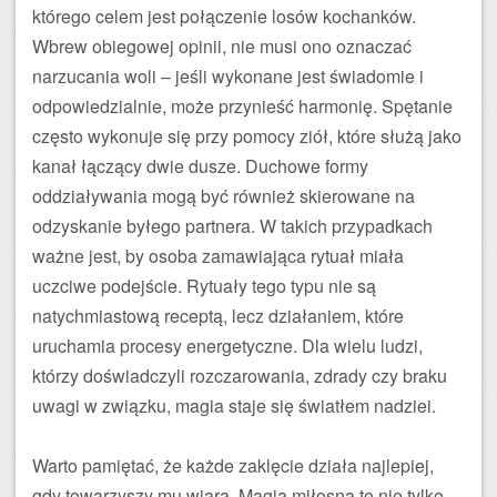
którego celem jest połączenie losów kochanków.
Wbrew obiegowej opinii, nie musi ono oznaczać
narzucania woli – jeśli wykonane jest świadomie i
odpowiedzialnie, może przynieść harmonię. Spętanie
często wykonuje się przy pomocy ziół, które służą jako
kanał łączący dwie dusze. Duchowe formy
oddziaływania mogą być również skierowane na
odzyskanie byłego partnera. W takich przypadkach
ważne jest, by osoba zamawiająca rytuał miała
uczciwe podejście. Rytuały tego typu nie są
natychmiastową receptą, lecz działaniem, które
uruchamia procesy energetyczne. Dla wielu ludzi,
którzy doświadczyli rozczarowania, zdrady czy braku
uwagi w związku, magia staje się światłem nadziei.
Warto pamiętać, że każde zaklęcie działa najlepiej,
gdy towarzyszy mu wiara. Magia miłosna to nie tylko