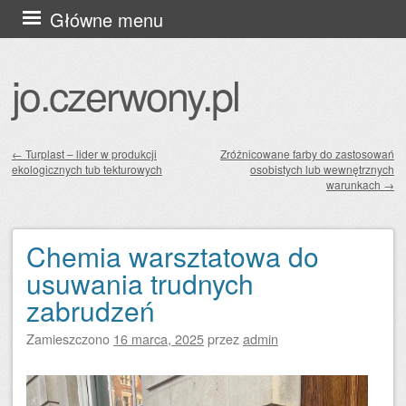
Przejdź
Główne menu
do
treści
jo.czerwony.pl
←
Turplast – lider w produkcji
Zróżnicowane farby do zastosowań
ekologicznych tub tekturowych
osobistych lub wewnętrznych
Zobacz wpisy
warunkach
→
Chemia warsztatowa do
usuwania trudnych
zabrudzeń
Zamieszczono
16 marca, 2025
przez
admin