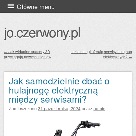
Przejdź
Główne menu
do
treści
jo.czerwony.pl
←
Jak wirtualne spacery 3D
Jakie usługi oferują serwisy hulajnóg
przyciągają nowych klientów
elektrycznych?
→
Zobacz wpisy
Jak samodzielnie dbać o
hulajnogę elektryczną
między serwisami?
Zamieszczono
31 października, 2024
przez
admin