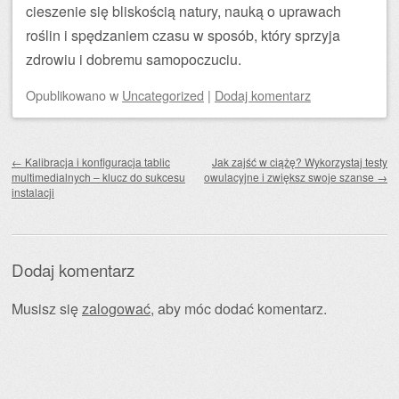
cieszenie się bliskością natury, nauką o uprawach
roślin i spędzaniem czasu w sposób, który sprzyja
zdrowiu i dobremu samopoczuciu.
Opublikowano
w
Uncategorized
|
Dodaj komentarz
Zobacz wpisy
←
Kalibracja i konfiguracja tablic
Jak zajść w ciążę? Wykorzystaj testy
multimedialnych – klucz do sukcesu
owulacyjne i zwiększ swoje szanse
→
instalacji
Dodaj komentarz
Musisz się
zalogować
, aby móc dodać komentarz.