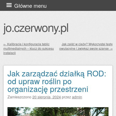
Przejdź
Główne menu
do
treści
jo.czerwony.pl
←
Kalibracja i konfiguracja tablic
Jak zajść w ciążę? Wykorzystaj testy
multimedialnych – klucz do sukcesu
owulacyjne i zwiększ swoje szanse
→
Zobacz wpisy
instalacji
Jak zarządzać działką ROD:
od upraw roślin po
organizację przestrzeni
Zamieszczono
20 sierpnia, 2024
przez
admin