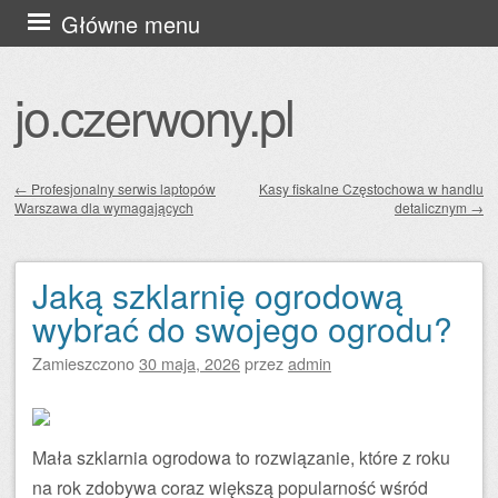
Przejdź
Główne menu
do
treści
jo.czerwony.pl
←
Profesjonalny serwis laptopów
Kasy fiskalne Częstochowa w handlu
Warszawa dla wymagających
detalicznym
→
Zobacz wpisy
Jaką szklarnię ogrodową
wybrać do swojego ogrodu?
Zamieszczono
30 maja, 2026
przez
admin
Mała szklarnia ogrodowa to rozwiązanie, które z roku
na rok zdobywa coraz większą popularność wśród