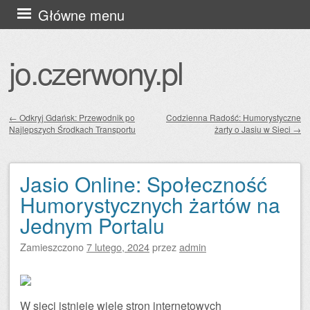
Przejdź
Główne menu
do
treści
jo.czerwony.pl
←
Odkryj Gdańsk: Przewodnik po
Codzienna Radość: Humorystyczne
Najlepszych Środkach Transportu
żarty o Jasiu w Sieci
→
Zobacz wpisy
Jasio Online: Społeczność
Humorystycznych żartów na
Jednym Portalu
Zamieszczono
7 lutego, 2024
przez
admin
W sieci istnieje wiele stron internetowych