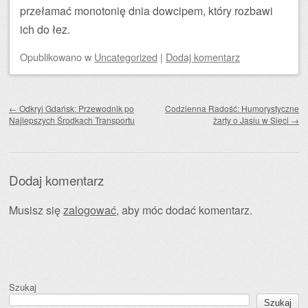
przełamać monotonię dnia dowcipem, który rozbawi
ich do łez.
Opublikowano
w
Uncategorized
|
Dodaj komentarz
Zobacz wpisy
←
Odkryj Gdańsk: Przewodnik po
Codzienna Radość: Humorystyczne
Najlepszych Środkach Transportu
żarty o Jasiu w Sieci
→
Dodaj komentarz
Musisz się
zalogować
, aby móc dodać komentarz.
Szukaj
Szukaj