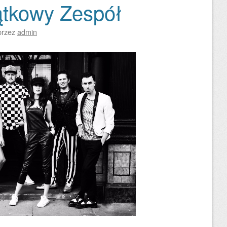
ątkowy Zespół
przez
admin