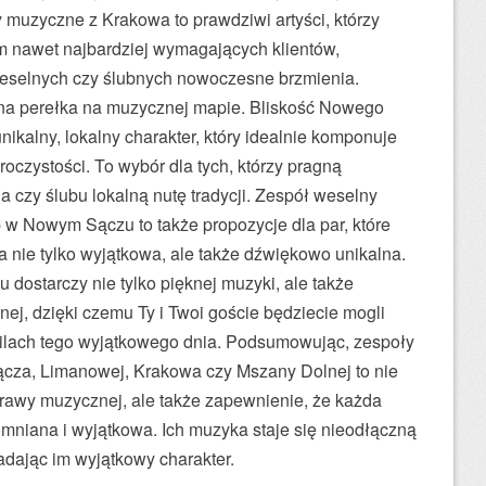
muzyczne z Krakowa to prawdziwi artyści, którzy
om nawet najbardziej wymagających klientów,
eselnych czy ślubnych nowoczesne brzmienia.
na perełka na muzycznej mapie. Bliskość Nowego
nikalny, lokalny charakter, który idealnie komponuje
oczystości. To wybór dla tych, którzy pragną
czy ślubu lokalną nutę tradycji. Zespół weselny
 w Nowym Sączu to także propozycje dla par, które
a nie tylko wyjątkowa, ale także dźwiękowo unikalna.
ostarczy nie tylko pięknej muzyki, ale także
nej, dzięki czemu Ty i Twoi goście będziecie mogli
ilach tego wyjątkowego dnia. Podsumowując, zespoły
cza, Limanowej, Krakowa czy Mszany Dolnej to nie
prawy muzycznej, ale także zapewnienie, że każda
omniana i wyjątkowa. Ich muzyka staje się nieodłączną
adając im wyjątkowy charakter.