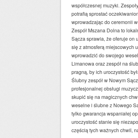
współczesnej muzyki. Zespoły 
potrafią sprostać oczekiwani
wprowadzając do ceremonii w
Zespół Mszana Dolna to lokal
Sącza sprawia, że oferuje on u
się z atmosferą miejscowych ur
wprowadzić do swojego wesela 
Limanowa oraz zespół na ślub
pragną, by ich uroczystość był
Ślubny zespół w Nowym Sączu d
profesjonalnej obsługi muzycz
skupić się na magicznych chw
weselne i ślubne z Nowego Są
tylko gwarancja wspaniałej o
uroczystość stanie się niezap
częścią tych ważnych chwil, n