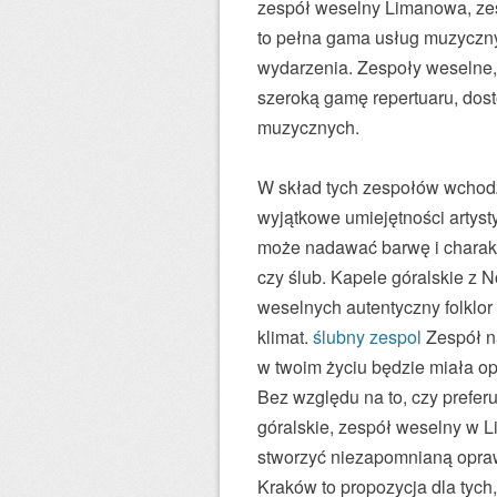
zespół weselny Limanowa, zes
to pełna gama usług muzyczny
wydarzenia. Zespoły weselne,
szeroką gamę repertuaru, dos
muzycznych.
W skład tych zespołów wchodzą
wyjątkowe umiejętności artyst
może nadawać barwę i charakt
czy ślub. Kapele góralskie z
weselnych autentyczny folklor
klimat.
ślubny zespol
Zespół na
w twoim życiu będzie miała 
Bez względu na to, czy prefer
góralskie, zespół weselny w L
stworzyć niezapomnianą opraw
Kraków to propozycja dla tych