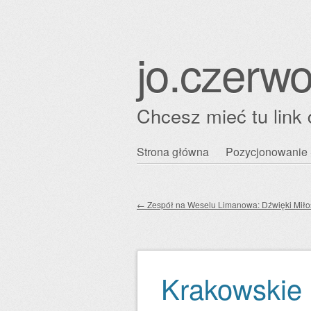
jo.czerwo
Chcesz mieć tu link 
Przejdź
Strona główna
Pozycjonowanie 
Główne menu
do
treści
←
Zespół na Weselu Limanowa: Dźwięki Miłoś
Zobacz wpisy
Krakowskie