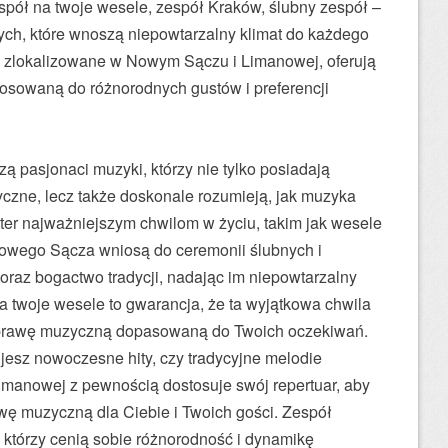
pół na twoje wesele, zespół Kraków, ślubny zespół –
ch, które wnoszą niepowtarzalny klimat do każdego
 zlokalizowane w Nowym Sączu i Limanowej, oferują
tosowaną do różnorodnych gustów i preferencji
 pasjonaci muzyki, którzy nie tylko posiadają
yczne, lecz także doskonale rozumieją, jak muzyka
er najważniejszym chwilom w życiu, takim jak wesele
 Nowego Sącza wniosą do ceremonii ślubnych i
 oraz bogactwo tradycji, nadając im niepowtarzalny
 twoje wesele to gwarancja, że ta wyjątkowa chwila
oprawę muzyczną dopasowaną do Twoich oczekiwań.
ujesz nowoczesne hity, czy tradycyjne melodie
imanowej z pewnością dostosuje swój repertuar, aby
ę muzyczną dla Ciebie i Twoich gości. Zespół
, którzy cenią sobie różnorodność i dynamikę