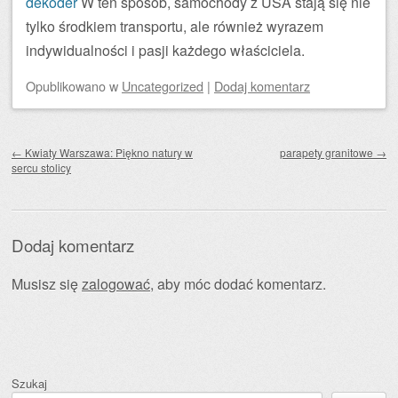
dekoder
W ten sposób, samochody z USA stają się nie
tylko środkiem transportu, ale również wyrazem
indywidualności i pasji każdego właściciela.
Opublikowano
w
Uncategorized
|
Dodaj komentarz
Zobacz wpisy
←
Kwiaty Warszawa: Piękno natury w
parapety granitowe
→
sercu stolicy
Dodaj komentarz
Musisz się
zalogować
, aby móc dodać komentarz.
Szukaj