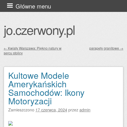
Przejdź
Główne menu
do
treści
jo.czerwony.pl
←
Kwiaty Warszawa: Piękno natury w
parapety granitowe
→
sercu stolicy
Zobacz wpisy
Kultowe Modele
Amerykańskich
Samochodów: Ikony
Motoryzacji
Zamieszczono
17 czerwca, 2024
przez
admin