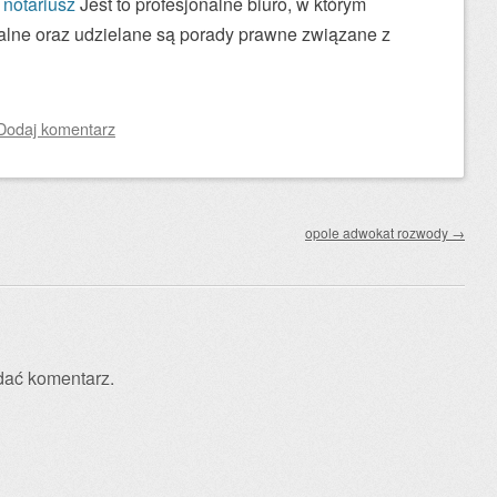
 notariusz
Jest to profesjonalne biuro, w którym
ialne oraz udzielane są porady prawne związane z
Dodaj komentarz
opole adwokat rozwody
→
dać komentarz.