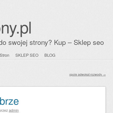
ny.pl
do swojej strony? Kup – Sklep seo
Stron
SKLEP SEO
BLOG
opole adwokat rozwody
→
abrze
przez
admin