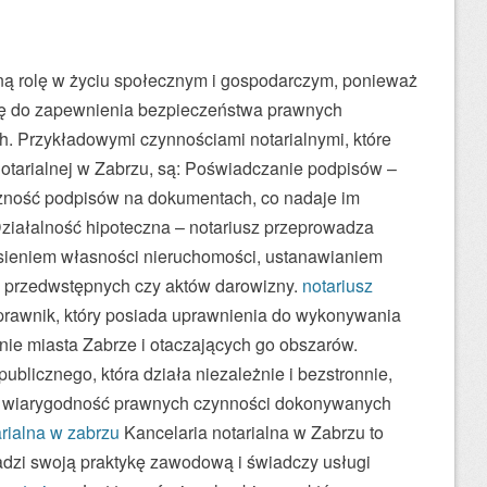
ną rolę w życiu społecznym i gospodarczym, ponieważ
się do zapewnienia bezpieczeństwa prawnych
ch. Przykładowymi czynnościami notarialnymi, które
otarialnej w Zabrzu, są: Poświadczanie podpisów –
czność podpisów na dokumentach, co nadaje im
ziałalność hipoteczna – notariusz przeprowadza
sieniem własności nieruchomości, ustanawianiem
 przedwstępnych czy aktów darowizny.
notariusz
prawnik, który posiada uprawnienia do wykonywania
enie miasta Zabrze i otaczających go obszarów.
publicznego, która działa niezależnie i bezstronnie,
i wiarygodność prawnych czynności dokonywanych
arialna w zabrzu
Kancelaria notarialna w Zabrzu to
adzi swoją praktykę zawodową i świadczy usługi