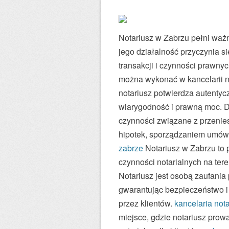
Notariusz w Zabrzu pełni waż
jego działalność przyczynia 
transakcji i czynności prawny
można wykonać w kancelarii n
notariusz potwierdza autenty
wiarygodność i prawną moc. D
czynności związane z przenie
hipotek, sporządzaniem umów
zabrze
Notariusz w Zabrzu to 
czynności notarialnych na ter
Notariusz jest osobą zaufania 
gwarantując bezpieczeństwo 
przez klientów.
kancelaria not
miejsce, gdzie notariusz prow