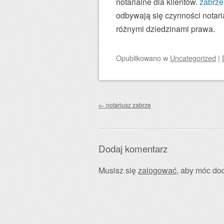
notarialne dla klientów.
zabrze
odbywają się czynności notar
różnymi dziedzinami prawa.
Opublikowano
w
Uncategorized
|
Zobacz wpisy
←
notariusz zabrze
Dodaj komentarz
Musisz się
zalogować
, aby móc do