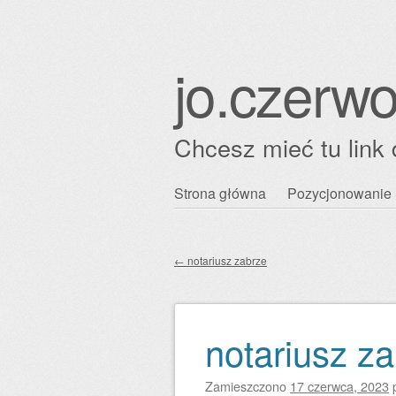
jo.czerwo
Chcesz mieć tu link 
Przejdź
Strona główna
Pozycjonowanie 
Główne menu
do
treści
←
notariusz zabrze
Zobacz wpisy
notariusz z
Zamieszczono
17 czerwca, 2023