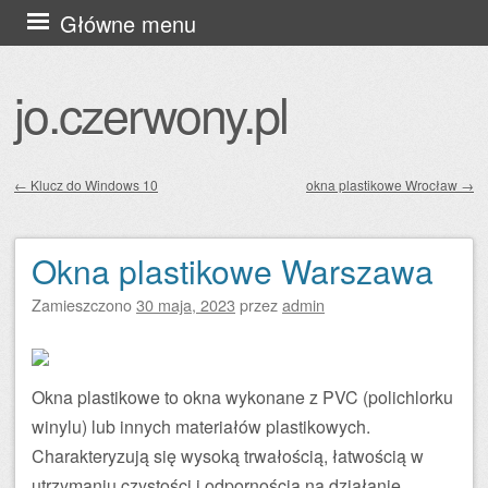
Przejdź
Główne menu
do
treści
jo.czerwony.pl
←
Klucz do Windows 10
okna plastikowe Wrocław
→
Zobacz wpisy
Okna plastikowe Warszawa
Zamieszczono
30 maja, 2023
przez
admin
Okna plastikowe to okna wykonane z PVC (polichlorku
winylu) lub innych materiałów plastikowych.
Charakteryzują się wysoką trwałością, łatwością w
utrzymaniu czystości i odpornością na działanie