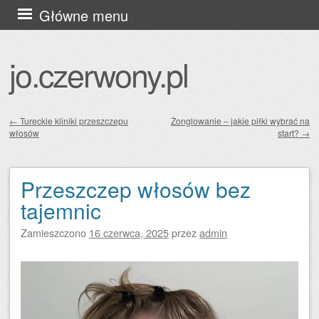
Przejdź
Główne menu
do
treści
jo.czerwony.pl
←
Tureckie kliniki przeszczepu
Żonglowanie – jakie piłki wybrać na
włosów
start?
→
Zobacz wpisy
Przeszczep włosów bez
tajemnic
Zamieszczono
16 czerwca, 2025
przez
admin