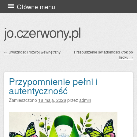
Przejdź
Główne menu
do
treści
jo.czerwony.pl
←
Uważność i rozwój wewnętrzny
Przebudzenie świadomości krok po
kroku
→
Zobacz wpisy
Przypomnienie pełni i
autentyczność
Zamieszczono
18 maja, 2026
przez
admin