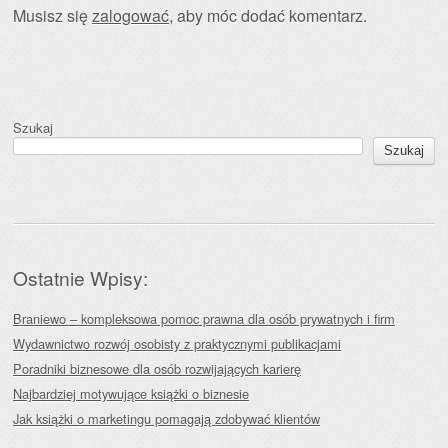
Musisz się
zalogować
, aby móc dodać komentarz.
Szukaj
Szukaj
Ostatnie Wpisy:
Braniewo – kompleksowa pomoc prawna dla osób prywatnych i firm
Wydawnictwo rozwój osobisty z praktycznymi publikacjami
Poradniki biznesowe dla osób rozwijających karierę
Najbardziej motywujące książki o biznesie
Jak książki o marketingu pomagają zdobywać klientów