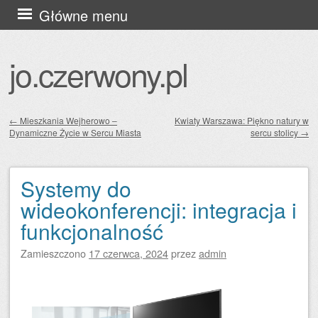
Przejdź
Główne menu
do
treści
jo.czerwony.pl
←
Mieszkania Wejherowo –
Kwiaty Warszawa: Piękno natury w
Dynamiczne Życie w Sercu Miasta
sercu stolicy
→
Zobacz wpisy
Systemy do
wideokonferencji: integracja i
funkcjonalność
Zamieszczono
17 czerwca, 2024
przez
admin