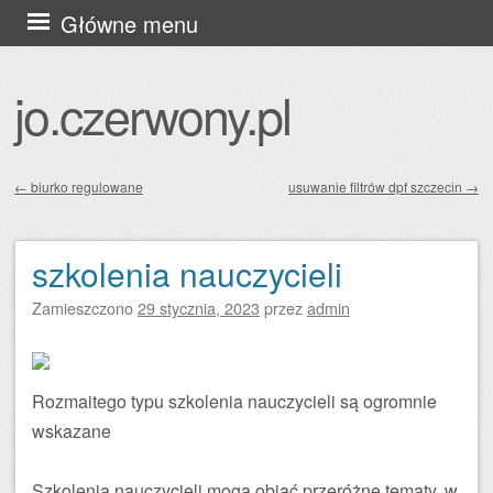
Przejdź
Główne menu
do
treści
jo.czerwony.pl
←
biurko regulowane
usuwanie filtrów dpf szczecin
→
Zobacz wpisy
szkolenia nauczycieli
Zamieszczono
29 stycznia, 2023
przez
admin
Rozmaitego typu szkolenia nauczycieli są ogromnie
wskazane
Szkolenia nauczycieli mogą objąć przeróżne tematy, w