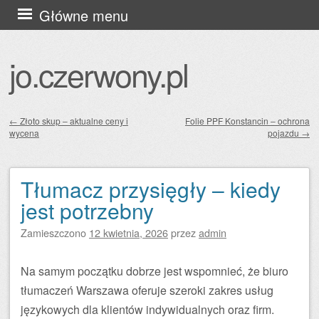
Przejdź
Główne menu
do
treści
jo.czerwony.pl
←
Złoto skup – aktualne ceny i
Folie PPF Konstancin – ochrona
wycena
pojazdu
→
Zobacz wpisy
Tłumacz przysięgły – kiedy
jest potrzebny
Zamieszczono
12 kwietnia, 2026
przez
admin
Na samym początku dobrze jest wspomnieć, że biuro
tłumaczeń Warszawa oferuje szeroki zakres usług
językowych dla klientów indywidualnych oraz firm.