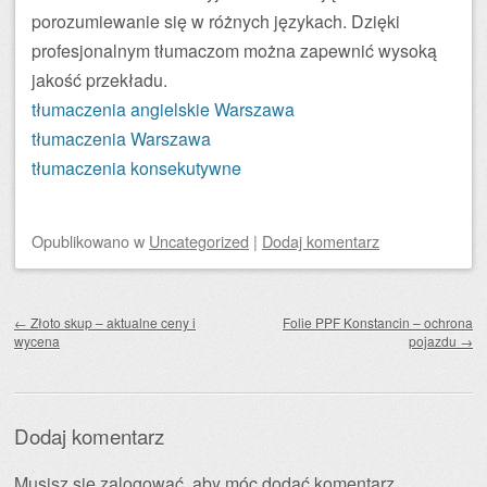
porozumiewanie się w różnych językach. Dzięki
profesjonalnym tłumaczom można zapewnić wysoką
jakość przekładu.
tłumaczenia angielskie Warszawa
tłumaczenia Warszawa
tłumaczenia konsekutywne
Opublikowano
w
Uncategorized
|
Dodaj komentarz
Zobacz wpisy
←
Złoto skup – aktualne ceny i
Folie PPF Konstancin – ochrona
wycena
pojazdu
→
Dodaj komentarz
Musisz się
zalogować
, aby móc dodać komentarz.