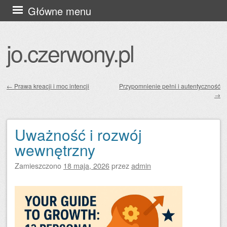
Przejdź
Główne menu
do
treści
jo.czerwony.pl
←
Prawa kreacji i moc intencji
Przypomnienie pełni i autentyczność
→
Zobacz wpisy
Uważność i rozwój
wewnętrzny
Zamieszczono
18 maja, 2026
przez
admin