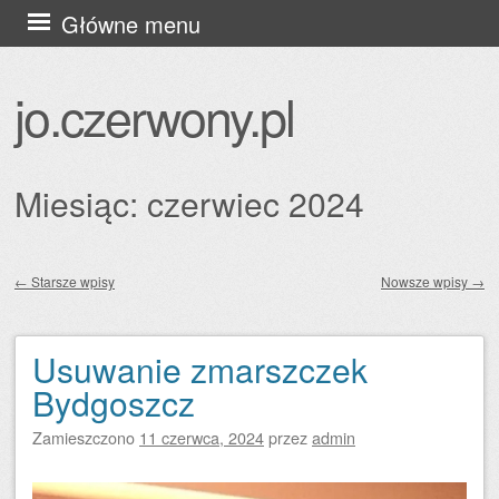
Przejdź
Główne menu
do
treści
jo.czerwony.pl
Miesiąc:
czerwiec 2024
←
Starsze wpisy
Nowsze wpisy
→
Zobacz wpisy
Usuwanie zmarszczek
Bydgoszcz
Zamieszczono
11 czerwca, 2024
przez
admin