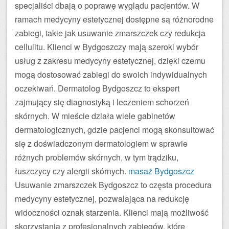
specjaliści dbają o poprawę wyglądu pacjentów. W
ramach medycyny estetycznej dostępne są różnorodne
zabiegi, takie jak usuwanie zmarszczek czy redukcja
cellulitu. Klienci w Bydgoszczy mają szeroki wybór
usług z zakresu medycyny estetycznej, dzięki czemu
mogą dostosować zabiegi do swoich indywidualnych
oczekiwań. Dermatolog Bydgoszcz to ekspert
zajmujący się diagnostyką i leczeniem schorzeń
skórnych. W mieście działa wiele gabinetów
dermatologicznych, gdzie pacjenci mogą skonsultować
się z doświadczonym dermatologiem w sprawie
różnych problemów skórnych, w tym trądziku,
łuszczycy czy alergii skórnych.
masaż Bydgoszcz
Usuwanie zmarszczek Bydgoszcz to częsta procedura
medycyny estetycznej, pozwalająca na redukcję
widoczności oznak starzenia. Klienci mają możliwość
skorzystania z profesjonalnych zabiegów, które