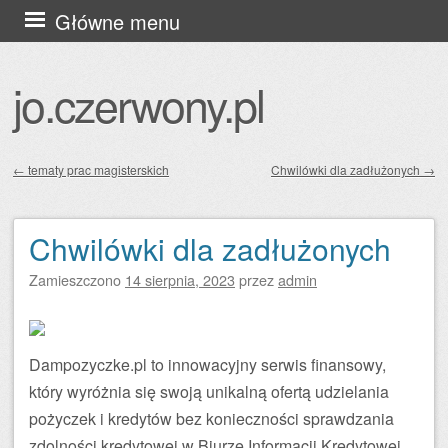
Przejdź
Główne menu
do
treści
jo.czerwony.pl
←
tematy prac magisterskich
Chwilówki dla zadłużonych
→
Zobacz wpisy
Chwilówki dla zadłużonych
Zamieszczono
14 sierpnia, 2023
przez
admin
Dampozyczke.pl to innowacyjny serwis finansowy,
który wyróżnia się swoją unikalną ofertą udzielania
pożyczek i kredytów bez konieczności sprawdzania
zdolności kredytowej w Biurze Informacji Kredytowej