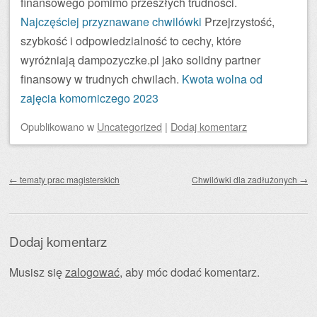
finansowego pomimo przeszłych trudności.
Najczęściej przyznawane chwilówki
Przejrzystość,
szybkość i odpowiedzialność to cechy, które
wyróżniają dampozyczke.pl jako solidny partner
finansowy w trudnych chwilach.
Kwota wolna od
zajęcia komorniczego 2023
Opublikowano
w
Uncategorized
|
Dodaj komentarz
Zobacz wpisy
←
tematy prac magisterskich
Chwilówki dla zadłużonych
→
Dodaj komentarz
Musisz się
zalogować
, aby móc dodać komentarz.