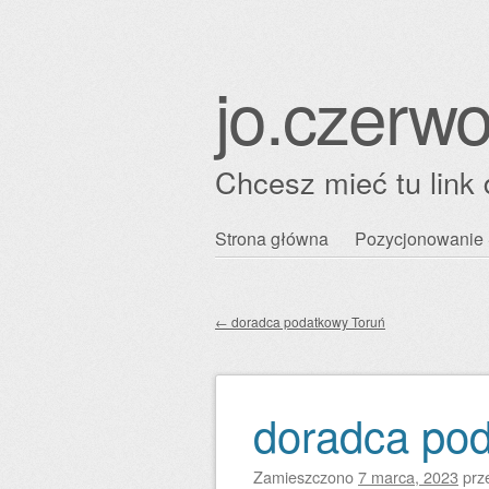
jo.czerwo
Chcesz mieć tu link 
Przejdź
Strona główna
Pozycjonowanie 
Główne menu
do
treści
←
doradca podatkowy Toruń
Zobacz wpisy
doradca po
Zamieszczono
7 marca, 2023
prz