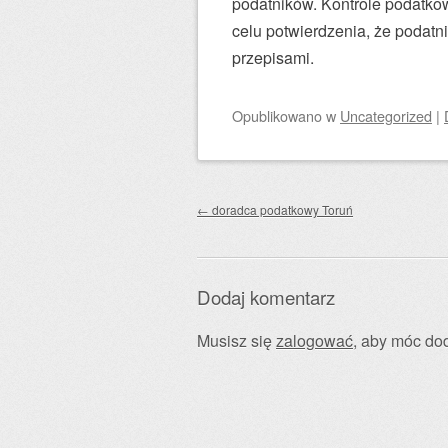
podatników. Kontrole podatk
celu potwierdzenia, że podatn
przepisami.
Opublikowano
w
Uncategorized
|
Zobacz wpisy
←
doradca podatkowy Toruń
Dodaj komentarz
Musisz się
zalogować
, aby móc do