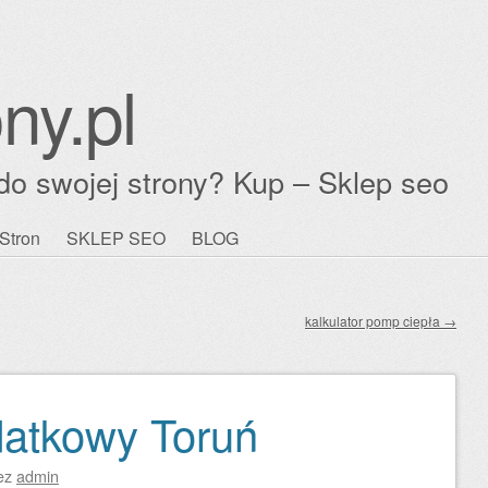
ny.pl
do swojej strony? Kup – Sklep seo
Stron
SKLEP SEO
BLOG
kalkulator pomp ciepła
→
datkowy Toruń
ez
admin