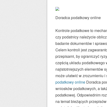
Doradca podatkowy online
Kontrole podatkowe to mechan
czy podatnicy należycie oblic
badanie dokumentów i sprawozd
Celem kontroli jest zagwarant
przepisami, by ograniczyć ryz
częścią układu podatkowego w 
najistotniejszych elementów
może ułatwić w zrozumieniu 
podatkowy online
Doradca pod
wniosków podatkowych, a takż
podatkowej. Odpowiednim rozw
na temat bieżących przepisów i