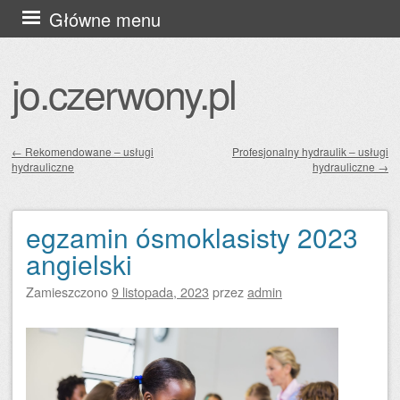
Przejdź
Główne menu
do
treści
jo.czerwony.pl
←
Rekomendowane – usługi
Profesjonalny hydraulik – usługi
hydrauliczne
hydrauliczne
→
Zobacz wpisy
egzamin ósmoklasisty 2023
angielski
Zamieszczono
9 listopada, 2023
przez
admin