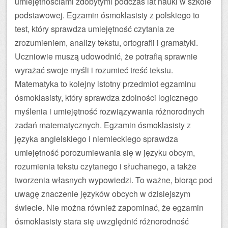
umiejętnościami zdobytymi podczas lat nauki w szkole
podstawowej. Egzamin ósmoklasisty z polskiego to
test, który sprawdza umiejętność czytania ze
zrozumieniem, analizy tekstu, ortografii i gramatyki.
Uczniowie muszą udowodnić, że potrafią sprawnie
wyrażać swoje myśli i rozumieć treść tekstu.
Matematyka to kolejny istotny przedmiot egzaminu
ósmoklasisty, który sprawdza zdolności logicznego
myślenia i umiejętność rozwiązywania różnorodnych
zadań matematycznych. Egzamin ósmoklasisty z
języka angielskiego i niemieckiego sprawdza
umiejętność porozumiewania się w języku obcym,
rozumienia tekstu czytanego i słuchanego, a także
tworzenia własnych wypowiedzi. To ważne, biorąc pod
uwagę znaczenie języków obcych w dzisiejszym
świecie. Nie można również zapominać, że egzamin
ósmoklasisty stara się uwzględnić różnorodność