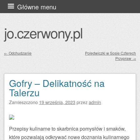
Przejdź
Główne menu
do
treści
jo.czerwony.pl
←
Odchudzanie
Polędwiczki w Sosie Czterech
Przypraw
→
Zobacz wpisy
Gofry – Delikatność na
Talerzu
Zamieszczono
19 września, 2023
przez
admin
Przepisy kulinarne to skarbnica pomysłów i smaków,
które pozwalają odkrywać nowe doznania kulinarnego