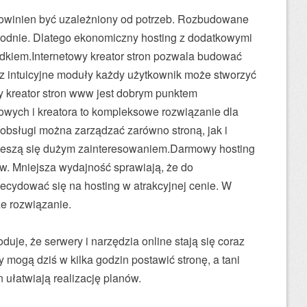
powinien być uzależniony od potrzeb. Rozbudowane
odnie. Dlatego ekonomiczny hosting z dodatkowymi
dkiem.Internetowy kreator stron pozwala budować
z intuicyjne moduły każdy użytkownik może stworzyć
y kreator stron www jest dobrym punktem
ngowych i kreatora to kompleksowe rozwiązanie dla
obsługi można zarządzać zarówno stroną, jak i
cieszą się dużym zainteresowaniem.Darmowy hosting
w. Mniejsza wydajność sprawiają, że do
decydować się na hosting w atrakcyjnej cenie. W
ze rozwiązanie.
uje, że serwery i narzędzia online stają się coraz
 mogą dziś w kilka godzin postawić stronę, a tani
n ułatwiają realizację planów.