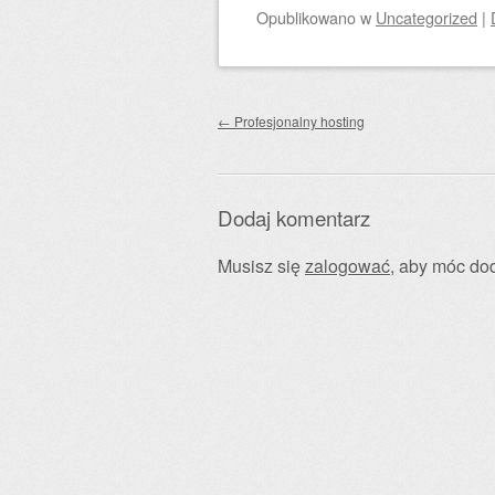
Opublikowano
w
Uncategorized
|
Zobacz wpisy
←
Profesjonalny hosting
Dodaj komentarz
Musisz się
zalogować
, aby móc do