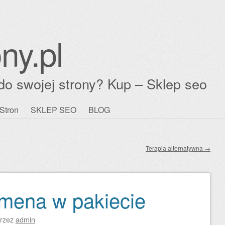
ny.pl
do swojej strony? Kup – Sklep seo
Stron
SKLEP SEO
BLOG
Terapia alternatywna
→
omena w pakiecie
rzez
admin