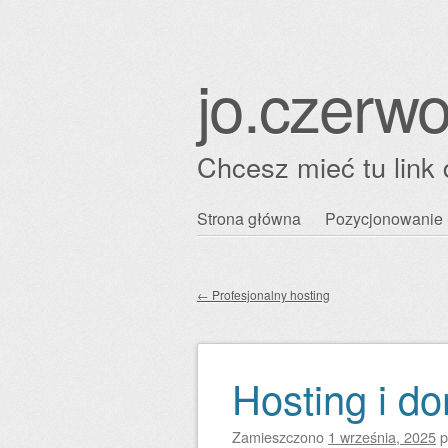
jo.czerwo
Chcesz mieć tu link 
Przejdź
Strona główna
Pozycjonowanie 
Główne menu
do
treści
←
Profesjonalny hosting
Zobacz wpisy
Hosting i d
Zamieszczono
1 września, 2025
p