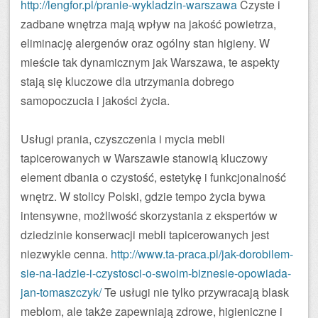
http://lengfor.pl/pranie-wykladzin-warszawa
Czyste i
zadbane wnętrza mają wpływ na jakość powietrza,
eliminację alergenów oraz ogólny stan higieny. W
mieście tak dynamicznym jak Warszawa, te aspekty
stają się kluczowe dla utrzymania dobrego
samopoczucia i jakości życia.
Usługi prania, czyszczenia i mycia mebli
tapicerowanych w Warszawie stanowią kluczowy
element dbania o czystość, estetykę i funkcjonalność
wnętrz. W stolicy Polski, gdzie tempo życia bywa
intensywne, możliwość skorzystania z ekspertów w
dziedzinie konserwacji mebli tapicerowanych jest
niezwykle cenna.
http://www.ta-praca.pl/jak-dorobilem-
sie-na-ladzie-i-czystosci-o-swoim-biznesie-opowiada-
jan-tomaszczyk/
Te usługi nie tylko przywracają blask
meblom, ale także zapewniają zdrowe, higieniczne i