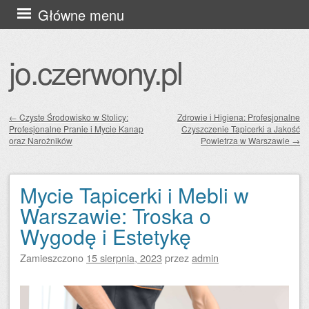
Przejdź
Główne menu
do
treści
jo.czerwony.pl
←
Czyste Środowisko w Stolicy:
Zdrowie i Higiena: Profesjonalne
Profesjonalne Pranie i Mycie Kanap
Czyszczenie Tapicerki a Jakość
Zobacz wpisy
oraz Narożników
Powietrza w Warszawie
→
Mycie Tapicerki i Mebli w
Warszawie: Troska o
Wygodę i Estetykę
Zamieszczono
15 sierpnia, 2023
przez
admin