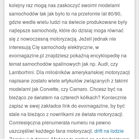
kolejny raz mogą nas zaskoczyć swoimi modelami
samochodów tak jak było to na przełomie lat 80/90,
gdzie wedle wielu ludzi na świecie produkowane były
najlepsze samochody, które do dzisiaj moga równać
się z nowoczesną motoryzacją. Jeżeli jednak nie
interesują Cię samochody elektryczne, w
evomagazine.pl znajdziesz pokaźną encyklopedię na
temat samochodów spalinowych jak np. Audi, czy
Lamborhini. Dla miłośników amerykańskiej motoryzacji
napisane zostało wiele artykułów związanych z takimi
modelami jak Corvette, czy Camaro. Chcesz być na
bieżąco ze światem na czterech kółkach? Koniecznie
zapisz w swej zakładce link do evomagazine, by być
stale na bieżąco z nowińkami ze świata motoryzacji.
Comiesięczna prenumerata numeru na pewno
uszczęśliwi każdego fana motoryzacji.
drift na lodzie