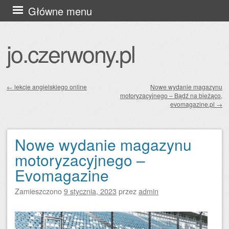
Przejdź
Główne menu
do
treści
jo.czerwony.pl
←
lekcje angielskiego online
Nowe wydanie magazynu
motoryzacyjnego – Bądź na bieżąco,
Zobacz wpisy
evomagazine.pl
→
Nowe wydanie magazynu
motoryzacyjnego –
Evomagazine
Zamieszczono
9 stycznia, 2023
przez
admin