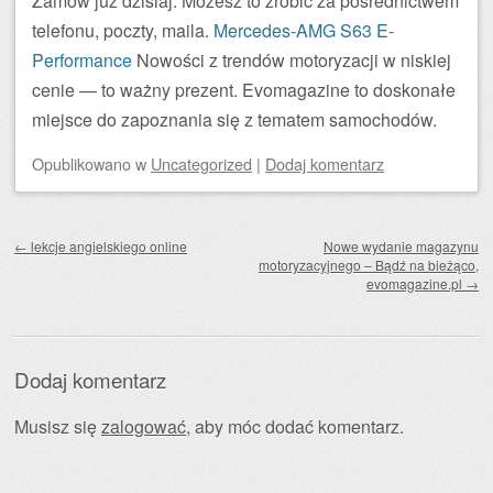
Zamów już dzisiaj. Możesz to zrobić za pośrednictwem
telefonu, poczty, maila.
Mercedes-AMG S63 E-
Performance
Nowości z trendów motoryzacji w niskiej
cenie — to ważny prezent. Evomagazine to doskonałe
miejsce do zapoznania się z tematem samochodów.
Opublikowano
w
Uncategorized
|
Dodaj komentarz
Zobacz wpisy
←
lekcje angielskiego online
Nowe wydanie magazynu
motoryzacyjnego – Bądź na bieżąco,
evomagazine.pl
→
Dodaj komentarz
Musisz się
zalogować
, aby móc dodać komentarz.