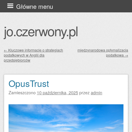
Przejdź
Główne menu
do
treści
jo.czerwony.pl
←
Kluczowe informacje o strategiach
międzynarodowa optymalizacja
podatkowych w Anglii dla
podatkowa
→
Zobacz wpisy
przedsiębiorców
OpusTrust
Zamieszczono
10 października, 2025
przez
admin