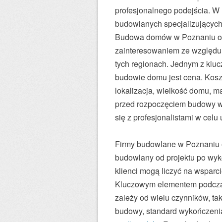
profesjonalnego podejścia. W
budowlanych specjalizujących
Budowa domów w Poznaniu ora
zainteresowaniem ze względu n
tych regionach. Jednym z klu
budowie domu jest cena. Kosz
lokalizacja, wielkość domu, m
przed rozpoczęciem budowy wa
się z profesjonalistami w celu
Firmy budowlane w Poznaniu o
budowlany od projektu po wy
klienci mogą liczyć na wsparc
Kluczowym elementem podcza
zależy od wielu czynników, ta
budowy, standard wykończenia 