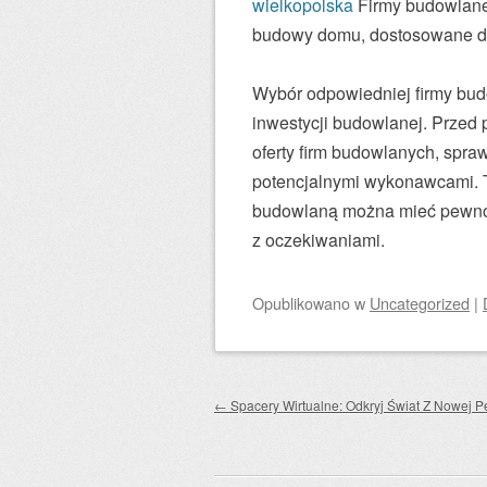
wielkopolska
Firmy budowlane 
budowy domu, dostosowane do 
Wybór odpowiedniej firmy bud
inwestycji budowlanej. Przed 
oferty firm budowlanych, spra
potencjalnymi wykonawcami. Ty
budowlaną można mieć pewnoś
z oczekiwaniami.
Opublikowano
w
Uncategorized
|
Zobacz wpisy
←
Spacery Wirtualne: Odkryj Świat Z Nowej P