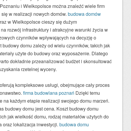
 Poznaniu i Wielkopolsce można znaleźć wiele firm
 się w realizacji nowych domów.
budowa domów
z w Wielkopolsce cieszy się dużym
a rozwój infrastruktury i atrakcyjne warunki życia w
czowych czynników wpływających na decyzję o
t budowy domu zależy od wielu czynników, takich jak
ateriały użyte do budowy oraz wyposażenie. Dlatego
rto dokładnie przeanalizować budżet i skonsultować
 uzyskania rzetelnej wyceny.
ferują kompleksowe usługi, obejmujące cały proces
konawstwo.
firma budowlana poznań
Dzięki temu
ie na każdym etapie realizacji swojego domu marzeń.
s budowy domu jest cena. Koszt budowy domu
kich jak wielkość domu, rodzaj materiałów użytych do
oraz lokalizacja inwestycji.
budowa domu