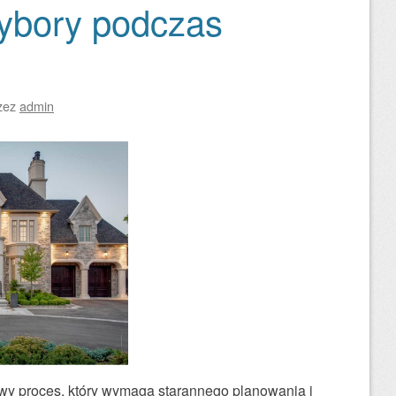
ybory podczas
zez
admin
 proces, który wymaga starannego planowania i