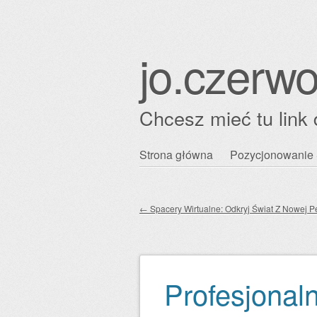
jo.czerwo
Chcesz mieć tu link 
Przejdź
Strona główna
Pozycjonowanie 
Główne menu
do
treści
←
Spacery Wirtualne: Odkryj Świat Z Nowej P
Zobacz wpisy
Profesjonal