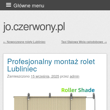
Przejdź
Główne menu
do
treści
jo.czerwony.pl
←
Nowoczesne rolety Lubliniec
Taxi Stalowa Wola całodobowe
→
Zobacz wpisy
Profesjonalny montaż rolet
Lubliniec
Zamieszczono
15 września, 2025
przez
admin