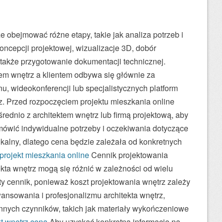
e obejmować różne etapy, takie jak analiza potrzeb i
 koncepcji projektowej, wizualizacje 3D, dobór
 a także przygotowanie dokumentacji technicznej.
em wnętrz a klientem odbywa się głównie za
u, wideokonferencji lub specjalistycznych platform
z. Przed rozpoczęciem projektu mieszkania online
rednio z architektem wnętrz lub firmą projektową, aby
ówić indywidualne potrzeby i oczekiwania dotyczące
nikalny, dlatego cena będzie zależała od konkretnych
projekt mieszkania online
Cennik projektowania
ekta wnętrz mogą się różnić w zależności od wielu
ity cennik, ponieważ koszt projektowania wnętrz zależy
wansowania i profesjonalizmu architekta wnętrz,
 innych czynników, takich jak materiały wykończeniowe
kt wnętrz cena
Aby uzyskać konkretną informację na