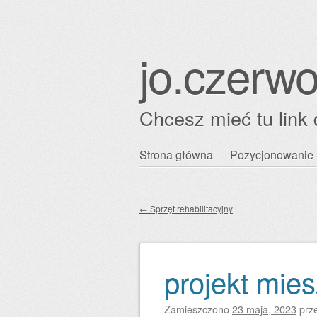
jo.czerwo
Chcesz mieć tu link 
Przejdź
Strona główna
Pozycjonowanie 
Główne menu
do
treści
←
Sprzęt rehabilitacyjny
Zobacz wpisy
projekt mies
Zamieszczono
23 maja, 2023
prz