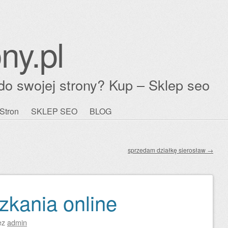
ny.pl
do swojej strony? Kup – Sklep seo
Stron
SKLEP SEO
BLOG
sprzedam działkę sierosław
→
zkania online
ez
admin