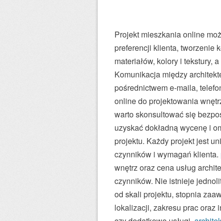
Projekt mieszkania online moż
preferencji klienta, tworzenie
materiałów, kolory i tekstury,
Komunikacja między architekt
pośrednictwem e-maila, telefon
online do projektowania wnętr
warto skonsultować się bezpoś
uzyskać dokładną wycenę i om
projektu. Każdy projekt jest u
czynników i wymagań klienta.
wnętrz oraz cena usług archit
czynników. Nie istnieje jednol
od skali projektu, stopnia zaa
lokalizacji, zakresu prac oraz
czy dodatkowe usługi.
archite