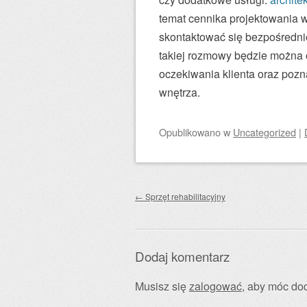
temat cennika projektowania w
skontaktować się bezpośrednio
takiej rozmowy będzie można o
oczekiwania klienta oraz poz
wnętrza.
Opublikowano
w
Uncategorized
|
Zobacz wpisy
←
Sprzęt rehabilitacyjny
Dodaj komentarz
Musisz się
zalogować
, aby móc do