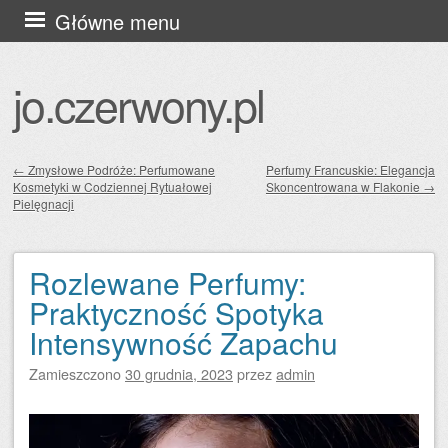
Przejdź
Główne menu
do
treści
jo.czerwony.pl
←
Zmysłowe Podróże: Perfumowane
Perfumy Francuskie: Elegancja
Kosmetyki w Codziennej Rytuałowej
Skoncentrowana w Flakonie
→
Zobacz wpisy
Pielęgnacji
Rozlewane Perfumy:
Praktyczność Spotyka
Intensywność Zapachu
Zamieszczono
30 grudnia, 2023
przez
admin