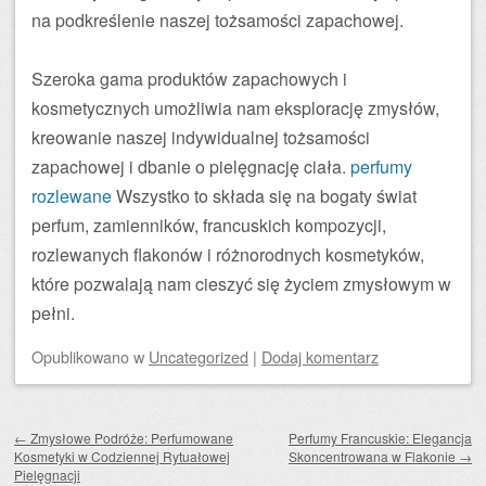
na podkreślenie naszej tożsamości zapachowej.
Szeroka gama produktów zapachowych i
kosmetycznych umożliwia nam eksplorację zmysłów,
kreowanie naszej indywidualnej tożsamości
zapachowej i dbanie o pielęgnację ciała.
perfumy
rozlewane
Wszystko to składa się na bogaty świat
perfum, zamienników, francuskich kompozycji,
rozlewanych flakonów i różnorodnych kosmetyków,
które pozwalają nam cieszyć się życiem zmysłowym w
pełni.
Opublikowano
w
Uncategorized
|
Dodaj komentarz
Zobacz wpisy
←
Zmysłowe Podróże: Perfumowane
Perfumy Francuskie: Elegancja
Kosmetyki w Codziennej Rytuałowej
Skoncentrowana w Flakonie
→
Pielęgnacji