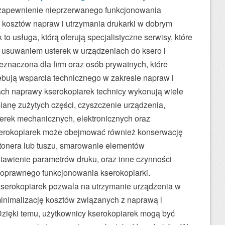
 zapewnienie nieprzerwanego funkcjonowania
ę kosztów napraw i utrzymania drukarki w dobrym
to usługa, którą oferują specjalistyczne serwisy, które
 usuwaniem usterek w urządzeniach do ksero i
zeznaczona dla firm oraz osób prywatnych, które
ebują wsparcia technicznego w zakresie napraw i
ch naprawy kserokopiarek technicy wykonują wiele
ianę zużytych części, czyszczenie urządzenia,
erek mechanicznych, elektronicznych oraz
erokopiarek może obejmować również konserwację
 tonera lub tuszu, smarowanie elementów
stawienie parametrów druku, oraz inne czynności
oprawnego funkcjonowania kserokopiarki.
kserokopiarek pozwala na utrzymanie urządzenia w
minimalizację kosztów związanych z naprawą i
zięki temu, użytkownicy kserokopiarek mogą być