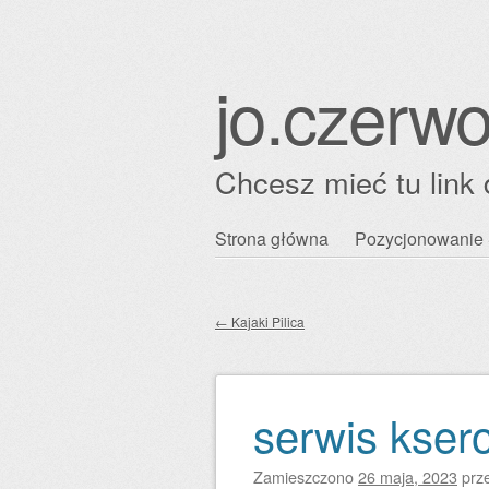
jo.czerwo
Chcesz mieć tu link 
Przejdź
Strona główna
Pozycjonowanie 
Główne menu
do
treści
←
Kajaki Pilica
Zobacz wpisy
serwis kser
Zamieszczono
26 maja, 2023
prz