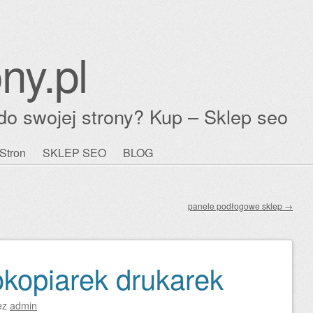
ny.pl
do swojej strony? Kup – Sklep seo
Stron
SKLEP SEO
BLOG
panele podłogowe sklep
→
okopiarek drukarek
ez
admin