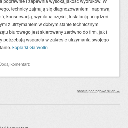
ała poprawnie i zapewnia wysoką jakość wydruków. W
wego, technicy zajmują się diagnozowaniem i naprawą
ń, konserwacją, wymianą części, instalacją urządzeń
ymi z utrzymaniem w dobrym stanie technicznym
zętu biurowego jest skierowany zarówno do firm, jak i
zy potrzebują wsparcia w zakresie utrzymania swojego
tanie.
kopiarki Garwolin
Dodaj komentarz
panele podłogowe sklep
→