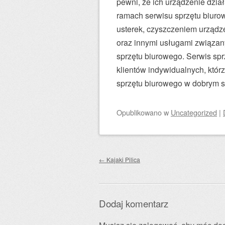
pewni, że ich urządzenie dzi
ramach serwisu sprzętu biuro
usterek, czyszczeniem urządze
oraz innymi usługami związan
sprzętu biurowego. Serwis spr
klientów indywidualnych, któr
sprzętu biurowego w dobrym s
Opublikowano
w
Uncategorized
|
Zobacz wpisy
←
Kajaki Pilica
Dodaj komentarz