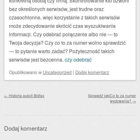
konkretną osobą czy firmą. Skontrolowanie kto dzwoni
bez określonych serwisów, jest trudne oraz
czasochłonne, więc korzystanie z takich serwisów
może zdecydowanie skrócić czas wyszukiwania
informacji. Czy odebrać połączenie albo nie — to
Twoja decyzja? Czy co to za numer wolno sprawdzić
— to pytanie warto zadać? Pożyteczność takich
serwisów jest bezcenna.
czy odebrać
Opublikowano
w
Uncategorized
|
Dodaj komentarz
Zobacz wpisy
←
Historia aukcji Bidfax
Sprawdź jakiCo to za numer
wydzwania?
→
Dodaj komentarz