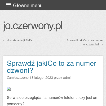
Przejdź
Główne menu
do
treści
jo.czerwony.pl
←
Historia aukcji Bidfax
Sprawdź jakiCo to za numer
wydzwania?
→
Zobacz wpisy
Sprawdź jakiCo to za numer
dzwoni?
Zamieszczono
13 lutego, 2023
przez
admin
Serwis do przeglądania numerów telefonu, czy jest on
pomocny?