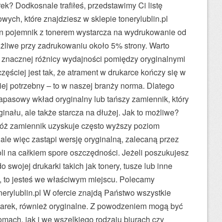
k? Dodkosnale trafiłeś, przedstawimy Ci listę
wych, które znajdziesz w sklepie tonerylublin.pl
den pojemnik z tonerem wystarcza na wydrukowanie od
ożliwe przy zadrukowaniu około 5% strony. Warto
o znacznej różnicy wydajności pomiędzy oryginalnymi
zęściej jest tak, że atrament w drukarce kończy się w
iej potrzebny – to w naszej branży norma. Dlatego
apasowy wkład oryginalny lub tańszy zamiennik, który
ginału, ale także starcza na dłużej. Jak to możliwe?
óż zamiennik uzyskuje często wyższy poziom
ale więc zastąpi wersję oryginalną, zalecaną przez
oli na całkiem spore oszczędności. Jeżeli poszukujesz
 swojej drukarki takich jak tonery, tusze lub inne
j, to jesteś we właściwym miejscu. Polecamy
onerylublin.pl W ofercie znajdą Państwo wszystkie
arek, również oryginalne. Z powodzeniem mogą być
ach, jak i we wszelkiego rodzaju biurach czy