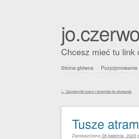
jo.czerwo
Chcesz mieć tu link 
Przejdź
Strona główna
Pozycjonowanie 
Główne menu
do
treści
←
Zamienniki tuszy i tonerów do drukarek
Zobacz wpisy
Tusze atram
Zamieszczono
28 kwietnia, 2023