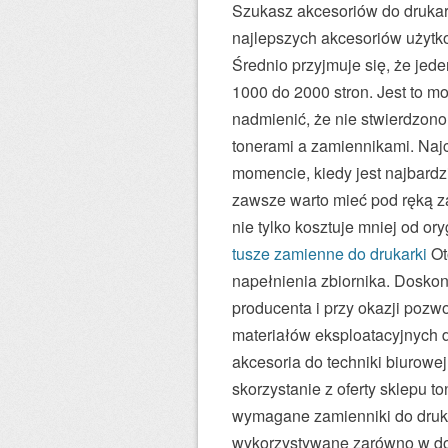
Szukasz akcesoriów do drukare
najlepszych akcesoriów użytko
Średnio przyjmuje się, że je
1000 do 2000 stron. Jest to m
nadmienić, że nie stwierdzon
tonerami a zamiennikami. Najc
momencie, kiedy jest najbardz
zawsze warto mieć pod ręką z
nie tylko kosztuje mniej od ory
tusze zamienne do drukarki
Ot
napełnienia zbiornika. Doskon
producenta i przy okazji pozw
materiałów eksploatacyjnych do
akcesoria do techniki biurowe
skorzystanie z oferty sklepu t
wymagane zamienniki do druk
wykorzystywane zarówno w dom