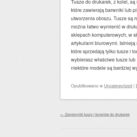
Tusze do drukarek, z kolei, s
które zawierają barwniki lub 
utworzenia obrazu. Tusze są r
można łatwo wymienić w druka
sklepach komputerowych, w sk
artykułami biurowymi. Istnieją 
które sprzedają tylko tusze i 
wybierasz właściwe tusze lub
niektóre modele są bardziej w
Opublikowano
w
Uncategorized
|
Zobacz wpisy
←
Zamienniki tuszy i tonerów do drukarek