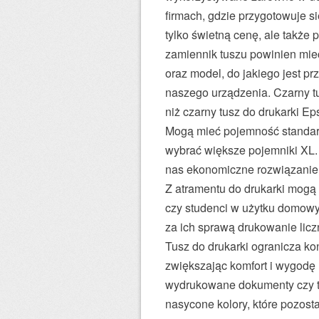
firmach, gdzie przygotowuje 
tylko świetną cenę, ale takż
zamiennik tuszu powinien mie
oraz model, do jakiego jest p
naszego urządzenia. Czarny t
niż czarny tusz do drukarki E
Mogą mieć pojemność standard
wybrać większe pojemniki XL. 
nas ekonomiczne rozwiązanie
Z atramentu do drukarki mogą 
czy studenci w użytku domow
za ich sprawą drukowanie licz
Tusz do drukarki ogranicza ko
zwiększając komfort i wygodę
wydrukowane dokumenty czy te
nasycone kolory, które pozos