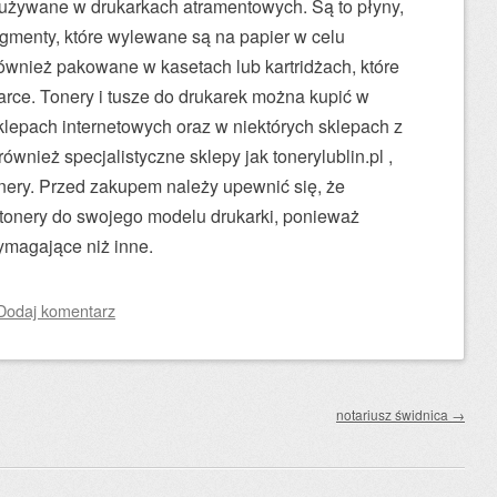
ą używane w drukarkach atramentowych. Są to płyny,
pigmenty, które wylewane są na papier w celu
ównież pakowane w kasetach lub kartridżach, które
rce. Tonery i tusze do drukarek można kupić w
lepach internetowych oraz w niektórych sklepach z
również specjalistyczne sklepy jak tonerylublin.pl ,
tonery. Przed zakupem należy upewnić się, że
 tonery do swojego modelu drukarki, ponieważ
ymagające niż inne.
Dodaj komentarz
notariusz świdnica
→