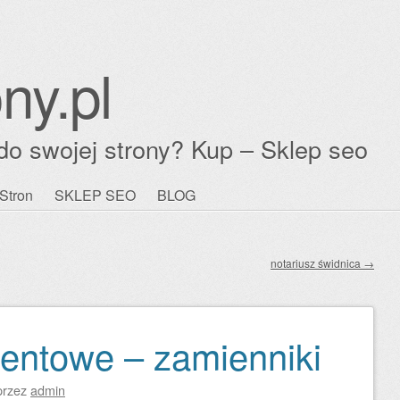
ny.pl
do swojej strony? Kup – Sklep seo
Stron
SKLEP SEO
BLOG
notariusz świdnica
→
entowe – zamienniki
przez
admin