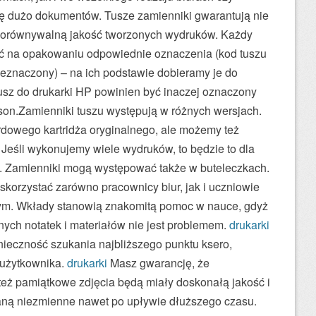
się dużo dokumentów. Tusze zamienniki gwarantują nie
e porównywalną jakość tworzonych wydruków. Każdy
ć na opakowaniu odpowiednie oznaczenia (kod tuszu
rzeznaczony) – na ich podstawie dobieramy je do
usz do drukarki HP powinien być inaczej oznaczony
pson.Zamienniki tuszu występują w różnych wersjach.
owego kartridża oryginalnego, ale możemy też
Jeśli wykonujemy wiele wydruków, to będzie to dla
. Zamienniki mogą występować także w buteleczkach.
skorzystać zarówno pracownicy biur, jak i uczniowie
ym. Wkłady stanowią znakomitą pomoc w nauce, gdyż
nych notatek i materiałów nie jest problemem.
drukarki
nieczność szukania najbliższego punktu ksero,
 użytkownika.
drukarki
Masz gwarancję, że
ż pamiątkowe zdjęcia będą miały doskonałą jakość i
taną niezmienne nawet po upływie dłuższego czasu.