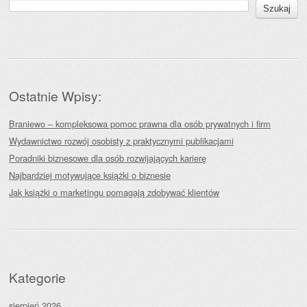
Szukaj
Ostatnie Wpisy:
Braniewo – kompleksowa pomoc prawna dla osób prywatnych i firm
Wydawnictwo rozwój osobisty z praktycznymi publikacjami
Poradniki biznesowe dla osób rozwijających karierę
Najbardziej motywujące książki o biznesie
Jak książki o marketingu pomagają zdobywać klientów
Kategorie
sierpień 2026