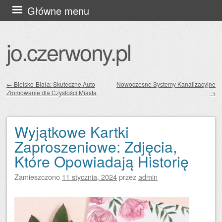
Przejdź
Główne menu
do
treści
jo.czerwony.pl
←
Bielsko-Biała: Skuteczne Auto
Nowoczesne Systemy Kanalizacyjne
Złomowanie dla Czystości Miasta
→
Zobacz wpisy
Wyjątkowe Kartki
Zaproszeniowe: Zdjęcia,
Które Opowiadają Historię
Zamieszczono
11 stycznia, 2024
przez
admin